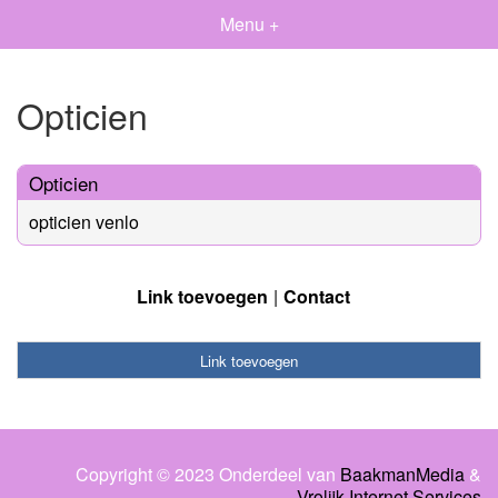
Menu +
Opticien
Opticien
opticien venlo
Link toevoegen
Contact
Link toevoegen
Copyright © 2023 Onderdeel van
BaakmanMedia
&
Vrolijk Internet Services