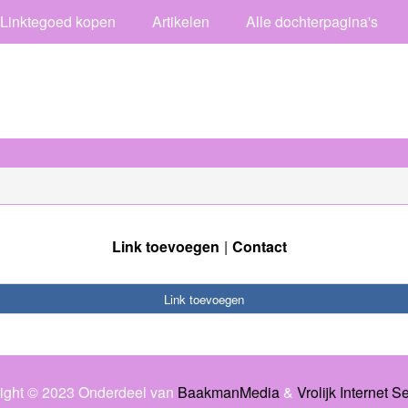
Linktegoed kopen
Artikelen
Alle dochterpagina's
Link toevoegen
Contact
Link toevoegen
ight © 2023 Onderdeel van
BaakmanMedia
&
Vrolijk Internet S