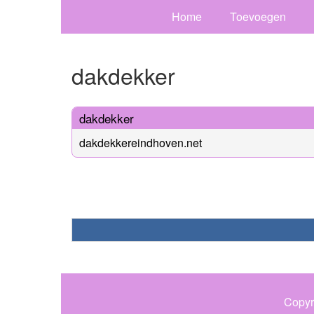
Home
Toevoegen
dakdekker
dakdekker
dakdekkereindhoven.net
Copyr