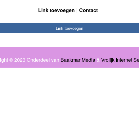
Link toevoegen
Contact
Link toevoegen
ight © 2023 Onderdeel van
BaakmanMedia
&
Vrolijk Internet S