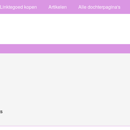
Linktegoed kopen
Artikelen
Alle dochterpagina's
ts